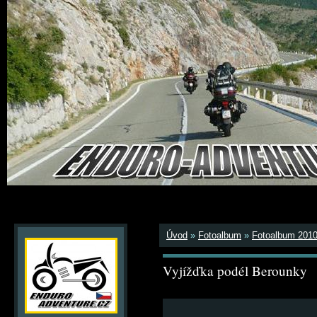
Úvod
»
Fotoalbum
»
Fotoalbum 201
Vyjížďka podél Berounky