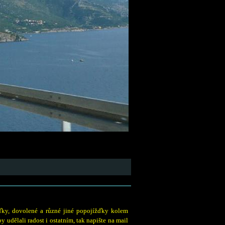
žďky, dovolené a různé jiné popojížďky kolem
y udělali radost i ostatním, tak napište na mail