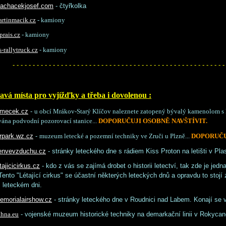
achacekjosef.com
- čtyřkolka
rtinmacik.cz
- kamiony
rais.cz
- kamiony
rallytruck.cz
- kamiony
- - - - - - - - - - - - - - - - - - - - - - - - - - - - - - - - - - - - - - - - - - - - - - - - - - - - -
avá místa pro vyjížďky a třeba i dovolenou :
omecek.cz
-
u obcí Mrákov-Starý Klíčov naleznete zatopený bývalý kamenolom s 
vána podvodní pozorovací stanice...
DOPORUČUJI OSOBNĚ NAVŠTÍVIT.
rpark.wz.cz
-
muzeum letecké a pozemní techniky ve Zruči u Plzně...
DOPORUČUJ
envevzduchu.cz
- stránky leteckého dne s rádiem Kiss Proton na letišti v Pla
ajicicirkus.cz
- kdo z vás se zajímá drobet o historii letectví, tak zde je jed
Tento "Létající cirkus" se účastní některých leteckých dnů a opravdu to stojí 
 leteckém dni.
morialairshow.cz
- stránky leteckého dne v Roudnici nad Labem. Konají se v
- vojenské muzeum historické techniky na demarkační linii v Rokyca
hna.eu