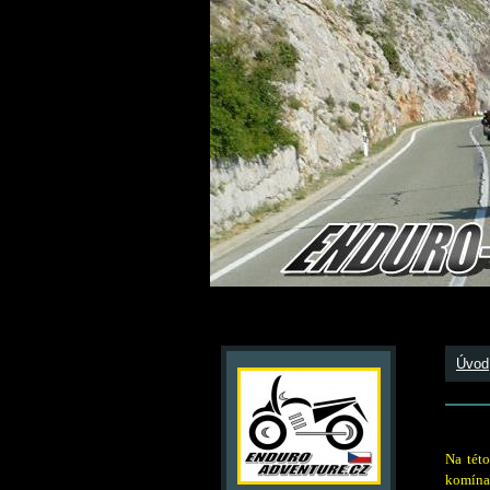
Úvod
Na tét
komína.