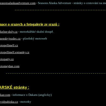
easonsalaskaadventure.com
- Seasons Alaska Adventure - stránky o cestování na mo
- - - - - - - - - - - - - - - - - - - - - - - - - - - - - - - - - - - - - - - - - - - - - - - - - - - - - - -
ace o srazech a fotogalerie ze srazů :
kelne-doly.cz
- motorkářské skalní doupě.
zenskyjezdec.cz
- plzeňský motoweb
topellmell.cz
topellmell.estranky.cz
toparty.cz
tomejdan.com
- - - - - - - - - - - - - - - - - - - - - - - - - - - - - - - - - - - - - - - - - - - - - - - - - - - - -
RSKÉ stránky :
kar.com
- informace o Dakaru (anglicky)
vidpabiska.cz
- motorky