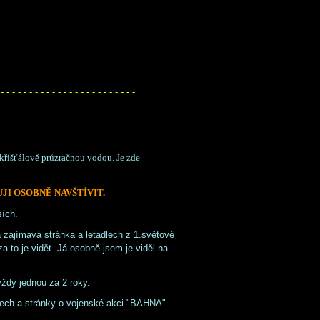
 - - - - - - - - - - - - - - - - - - - - - - - -
křišťálově průzračnou vodou. Je zde
I OSOBNĚ NAVŠTÍVIT.
sích.
na zajímavá stránka a letadlech z 1.světové
za to je vidět. Já osobně jsem je viděl na
ždy jednou za 2 roky.
nech a stránky o vojenské akci "BAHNA".