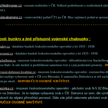
zhlednyunas.cz
- seznam rozhleden v ČR. Veškeré podrobnosti o rozhlednách (den 
td.).
ulavakamera.cz
- cestovatelský pořad ČT1 po ČR. Moc zajímavý pořad se spoust
- - - - - - - - - - - - - - - - - - - - - - - - - - - - - - - - - - - - - - - - - - - - - - - - - - - - -
sti, bunkry a jiné přístupné vojenské chaloupky :
nkry.cz
- databáze bunkrů československého opevnění z let 1935 - 1938.
evneni.cz
- databáze bunkrů československého opevnění z let 1935 - 1938.
achelberg.cz
- muzeum československého opevnění - dělostřelecká tvrz Stachelberg.
ou Babí. Je zde možné si prohlídnout samotnou tvrz a i její podzemní prostory...
DO
vnost-dobrosov.kvalitne.cz
- muzeum československého opevnění - rozestavěná děl
ází nejlépe vybavený srub v ČR a to Březinka. U samotného Dobrošova se též nachá
m po okolí...
DOPORUČUJI OSOBNĚ NAVŠTÍVIT.
ezinka.cz
- muzeum československého opevnění - pěchotní srub N-S 82 Bře
 na Dobrošov. Je to nejlépe vybavený srub v ČR. Dokonce se sem, dle výrobní
odvezli do nějaké přímořské pevnosti. Dále zde ještě naleznete pěchotní srub
UČUJI OSOBNĚ NAVŠTÍVIT.