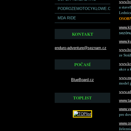
www.bo
a stave
PODROZEMOTOCYKLOWE.COM
Lednice
MDA RIDE
OSOBN
www.kl
sezónu
KONTAKT
www.ky
enduro-adventure@seznam.cz
www.ho
ze Strá
POČASÍ
www.kr
akce a 
www.me
BlueBoard.cz
model 
www.ad
TOPLIST
www.t
www.ve
pro dov
www.o
železni