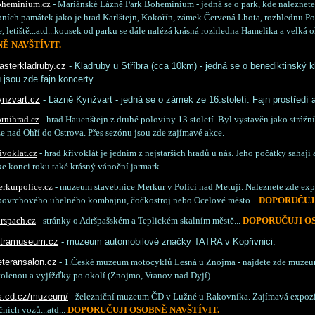
heminium.cz
- Mariánské Lázně Park Boheminium - jedná se o park, kde naleznete
bních památek jako je hrad Karlštejn, Kokořín, zámek Červená Lhota, rozhlednu Po
, letiště...atd...kousek od parku se dále nalézá krásná rozhledna Hamelika a velká o
Ě NAVŠTÍVIT.
asterkladruby.cz
- Kladruby u Stříbra (cca 10km) - jedná se o benediktinský kl
 jsou zde fajn koncerty.
nzvart.cz
- Lázně Kynžvart - jedná se o zámek ze 16.století. Fajn prostředí 
rnihrad.cz
- hrad Hauenštejn z druhé poloviny 13.století. Byl vystavěn jako strážní
že nad Ohří do Ostrova. Přes sezónu jsou zde zajímavé akce.
ivoklat.cz
- hrad křivoklát je jedním z nejstarších hradů u nás. Jeho počátky sahají 
ke konci roku také krásný vánoční jarmark.
rkurpolice.cz
- muzeum stavebnice Merkur v Polici nad Metují. Naleznete zde exp
povrchového uhelného kombajnu, čočkostroj nebo Ocelové město...
DOPORUČUJI
rspach.cz
- stránky o Adršpašském a Teplickém skalním městě...
DOPORUČUJI OS
atramuseum.cz
- muzeum automobilové značky TATRA v Kopřivnici.
teransalon.cz
- 1.České muzeum motocyklů Lesná u Znojma - najdete zde muzeum 
olenou a vyjížďky po okolí (Znojmo, Vranov nad Dyjí).
s.cd.cz/muzeum/
- železniční muzeum ČD v Lužné u Rakovníka. Zajímavá expozi
čních vozů...atd...
DOPORUČUJI OSOBNĚ NAVŠTÍVIT.