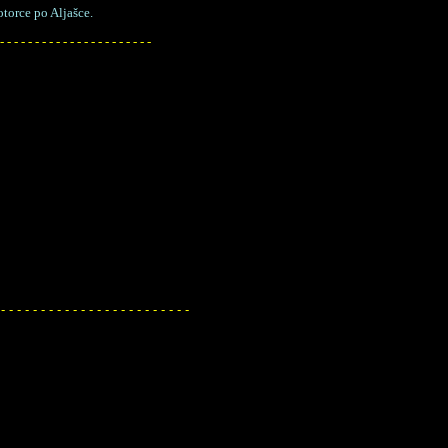
torce po Aljašce.
 - - - - - - - - - - - - - - - - - - - - - -
 - - - - - - - - - - - - - - - - - - - - - - - -