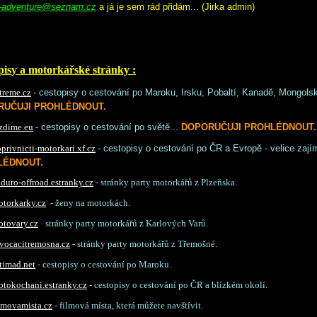
-adventure@seznam.cz
a já je sem rád přidám... (Jirka admin)
pisy a motorkářské stránky :
- cestopisy o cestování po Maroku, Irsku, Pobaltí, Kanadě, Mongolsk
treme.cz
RUČUJI PROHLÉDNOUT.
- cestopisy o cestování po světě...
DOPORUČUJI PROHLÉDNOUT.
zdime.eu
- cestopisy o cestování po ČR a Evropě - velice zajím
rivnicti-motorkari.xf.cz
LÉDNOUT.
uro-offroad.estranky.cz
- stránky party motorkářů z Plzeňska.
torkarky.cz
- ženy na motorkách.
tovary.cz
-
stránky party motorkářů z Karlových Varů.
vocacitremosna.cz
- stránky party motorkářů z Třemošné.
timad.net
- cestopisy o cestování po Maroku.
tokochani.estranky.cz
- cestopisy o cestování po ČR a blízkém okolí.
lmovamista.cz
- filmová místa, která můžete navštívit.