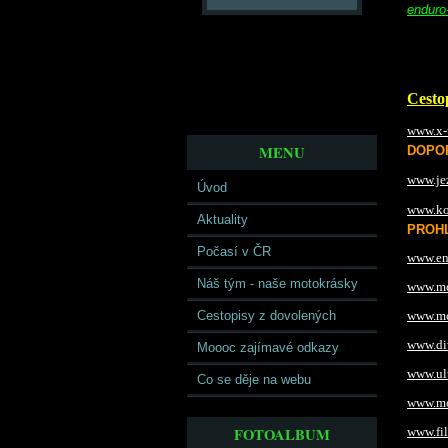
enduro
Cesto
www.x-
MENU
DOPO
www.je
Úvod
www.kop
Aktuality
PROH
Počasí v ČR
www.end
Náš tým - naše motokrásky
www.mo
Cestopisy z dovolených
www.mo
www.di
Moooc zajímavé odkazy
www.ul
Co se děje na webu
www.mo
FOTOALBUM
www.fi