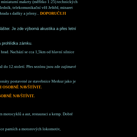
 miniaturní makety (měřítko 1:25) technických
ledník, telekomunikační věž Ještěd, minaret
hrada s daňky a jeleny...
DOPORUČUJI
ášter. Je zde výborná akustika a přes letní
a prohlídka zámku.
 hrad. Nachází se cca 1,5km od hlavní silnice
až do 12.století. Přes sezónu jsou zde zajímavé
onáty postavené ze stavebnice Merkur jako je
 OSOBNĚ NAVŠTÍVIT.
OBNĚ NAVŠTÍVIT.
motocyklů a aut, restauraci a kemp. Dobré
ce parních a motorových lokomotiv,