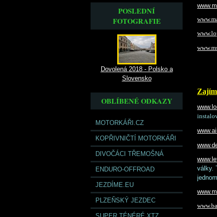
www.m
POSLEDNÍ
FOTOGRAFIE
www.ma
www.lop
www.ms-
Dovolená 2018 - Polsko a
Slovensko
Zajím
OBLÍBENÉ ODKAZY
www.l
instalo
MOTORKÁŘI.CZ
www.ai
KOPŘIVNIČTÍ MOTORKÁŘI
www.d
DIVOČÁCI TŘEMOŠNÁ
www.let
války. 
ENDURO-OFFROAD
jednom
JEZDÍME.EU
www.me
PLZEŇSKÝ JEZDEC
www.ba
SUPER TÉNÉRÉ XTZ