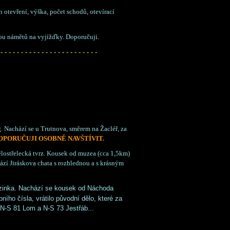
otevření, výška, počet schodů, otevírací
ou námětů na vyjížďky. Doporučuji.
 - - - - - - - - - - - - - - - - - - - - - - - -
 Nachází se u Trutnova, směrem na Žacléř, za
PORUČUJI OSOBNĚ NAVŠTÍVIT.
ostřelecká tvrz. Kousek od muzea (cca 1,5km)
zí Jiráskova chata s rozhlednou a s krásným
zinka. Nachází se kousek od Náchoda
ho čísla, vrátilo původní dělo, které za
 N-S 81 Lom a N-S 73 Jestřáb...