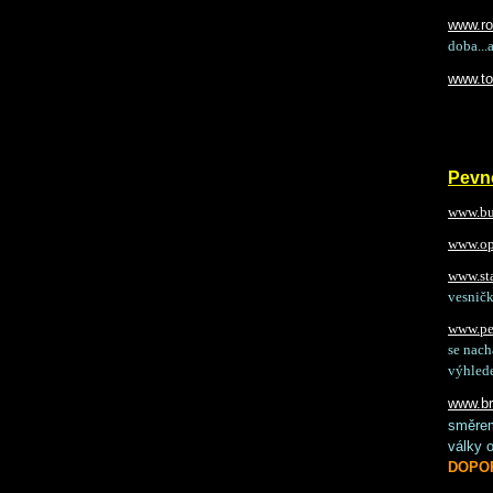
www.ro
doba...a
www.to
Pevno
www.bu
www.op
www.st
vesničk
www.pe
se nach
výhlede
www.br
směrem
války 
DOPOR