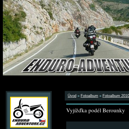
Úvod
»
Fotoalbum
»
Fotoalbum 201
Vyjížďka podél Berounky