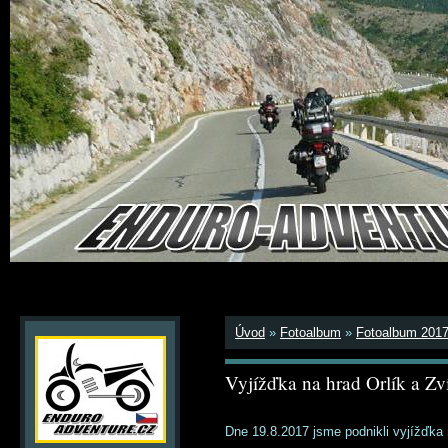
Úvod
»
Fotoalbum
»
Fotoalbum 201
Vyjížďka na hrad Orlík a Zv
Dne 19.8.2017 jsme podnikli vyjížďka na