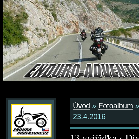
Úvod
»
Fotoalbum
23.4.2016
13.vyjížďka s Di