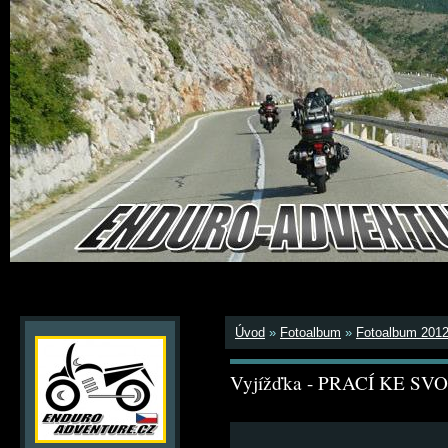
Úvod
»
Fotoalbum
»
Fotoalbum 201
Vyjížďka - PRACÍ KE S