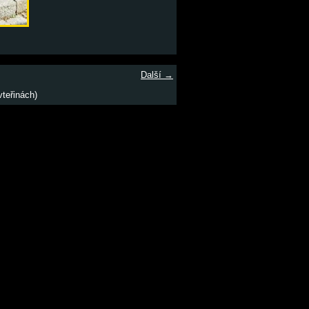
Další →
teřinách)