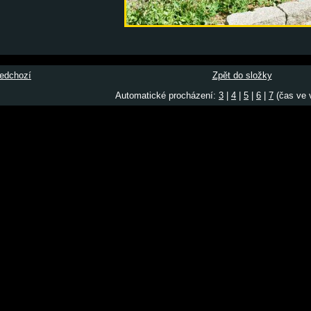
edchozí
Zpět do složky
Automatické procházení:
3
|
4
|
5
|
6
|
7
(čas ve v