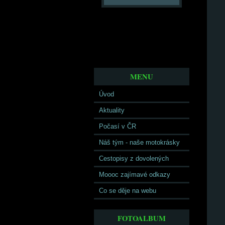
MENU
Úvod
Aktuality
Počasí v ČR
Náš tým - naše motokrásky
Cestopisy z dovolených
Moooc zajímavé odkazy
Co se děje na webu
FOTOALBUM