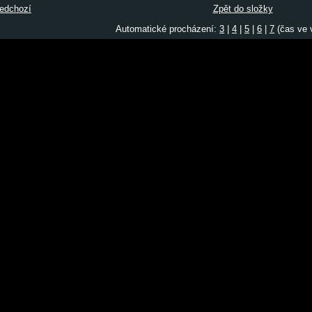
edchozí
Zpět do složky
Automatické procházení:
3
|
4
|
5
|
6
|
7
(čas ve v