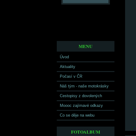
MENU
Úvod
Aktuality
Počasí v ČR
Náš tým - naše motokrásky
Cestopisy z dovolených
Moooc zajímavé odkazy
Co se děje na webu
FOTOALBUM