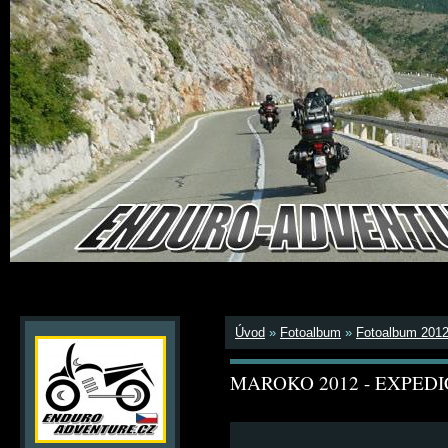
Úvod
»
Fotoalbum
»
Fotoalbum 201
MAROKO 2012 - EXPEDI