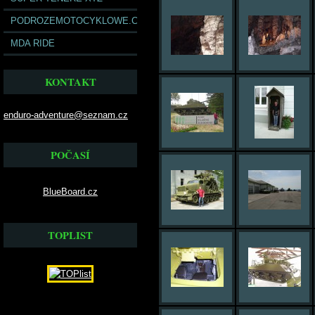
PODROZEMOTOCYKLOWE.COM
MDA RIDE
KONTAKT
enduro-adventure@seznam.cz
POČASÍ
BlueBoard.cz
TOPLIST