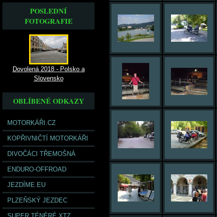
POSLEDNÍ
FOTOGRAFIE
Dovolená 2018 - Polsko a
Slovensko
OBLÍBENÉ ODKAZY
MOTORKÁŘI.CZ
KOPŘIVNIČTÍ MOTORKÁŘI
DIVOČÁCI TŘEMOŠNÁ
ENDURO-OFFROAD
JEZDÍME.EU
PLZEŇSKÝ JEZDEC
SUPER TÉNÉRÉ XTZ