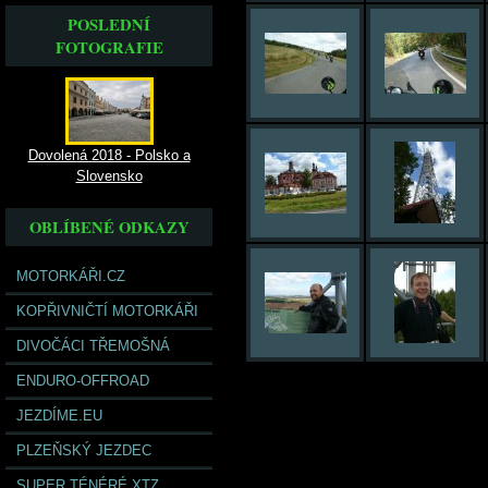
POSLEDNÍ
FOTOGRAFIE
Dovolená 2018 - Polsko a
Slovensko
OBLÍBENÉ ODKAZY
MOTORKÁŘI.CZ
KOPŘIVNIČTÍ MOTORKÁŘI
DIVOČÁCI TŘEMOŠNÁ
ENDURO-OFFROAD
JEZDÍME.EU
PLZEŇSKÝ JEZDEC
SUPER TÉNÉRÉ XTZ