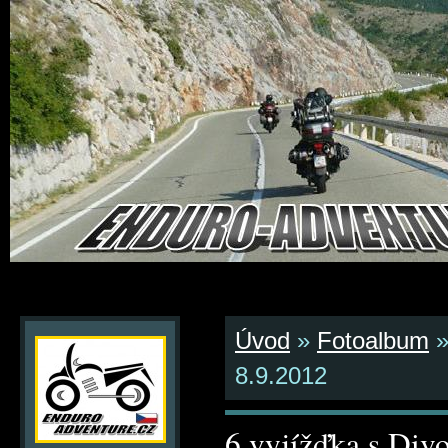
Úvod
»
Fotoalbum
8.9.2012
6.vyjížďka s Div