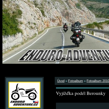
Úvod
»
Fotoalbum
»
Fotoalbum 201
Vyjížďka podél Berounky