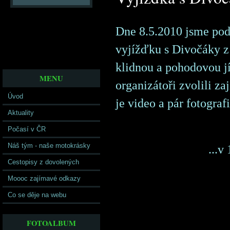
Dne 8.5.2010 jsme podn
vyjížďku s Divočáky z
klidnou a pohodovou j
MENU
organizátoři zvolili z
Úvod
je video a pár fotografi
Aktuality
Počasí v ČR
Náš tým - naše motokrásky
...v 
Cestopisy z dovolených
Moooc zajímavé odkazy
Co se děje na webu
FOTOALBUM