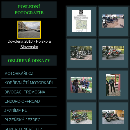
POSLEDNÍ
FOTOGRAFIE
Dovolená 2018 - Polsko a
Slovensko
OBLÍBENÉ ODKAZY
MOTORKÁŘI.CZ
KOPŘIVNIČTÍ MOTORKÁŘI
DIVOČÁCI TŘEMOŠNÁ
ENDURO-OFFROAD
JEZDÍME.EU
PLZEŇSKÝ JEZDEC
SUPER TÉNÉRÉ XTZ