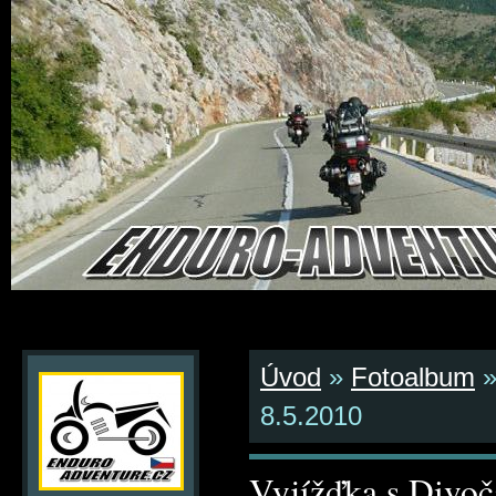
Úvod
»
Fotoalbum
8.5.2010
Vyjížďka s Divoč