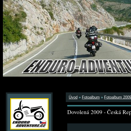
Úvod
»
Fotoalbum
»
Fotoalbum 200
Dovolená 2009 - Česká Rep