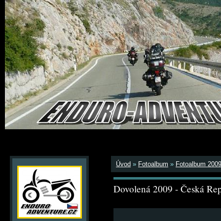
Úvod
»
Fotoalbum
»
Fotoalbum 200
Dovolená 2009 - Česká Rep