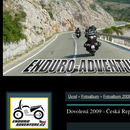
Úvod
»
Fotoalbum
»
Fotoalbum 200
Dovolená 2009 - Česká Rep