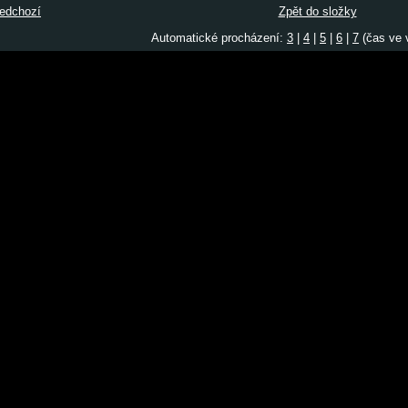
edchozí
Zpět do složky
Automatické procházení:
3
|
4
|
5
|
6
|
7
(čas ve v