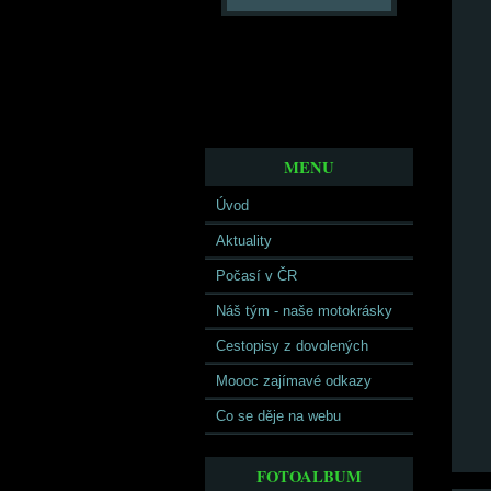
MENU
Úvod
Aktuality
Počasí v ČR
Náš tým - naše motokrásky
Cestopisy z dovolených
Moooc zajímavé odkazy
Co se děje na webu
FOTOALBUM