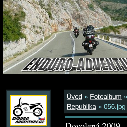
Úvod
»
Fotoalbum
Republika
»
056.jpg
Dovolená 2009 -