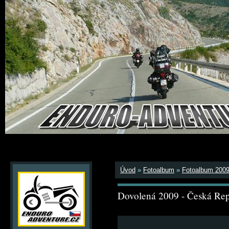
Úvod
»
Fotoalbum
»
Fotoalbum 200
Dovolená 2009 - Česká Rep