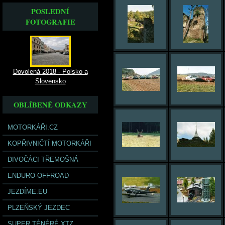
POSLEDNÍ
FOTOGRAFIE
Dovolená 2018 - Polsko a
Slovensko
OBLÍBENÉ ODKAZY
MOTORKÁŘI.CZ
KOPŘIVNIČTÍ MOTORKÁŘI
DIVOČÁCI TŘEMOŠNÁ
ENDURO-OFFROAD
JEZDÍME.EU
PLZEŇSKÝ JEZDEC
SUPER TÉNÉRÉ XTZ