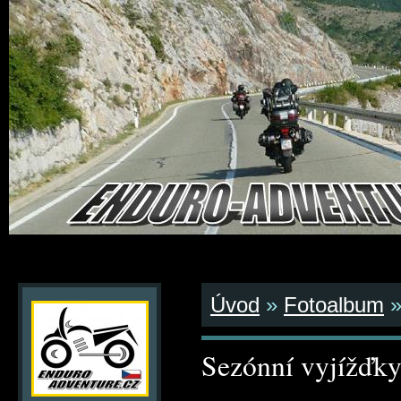
Úvod
»
Fotoalbum
Sezónní vyjížďk