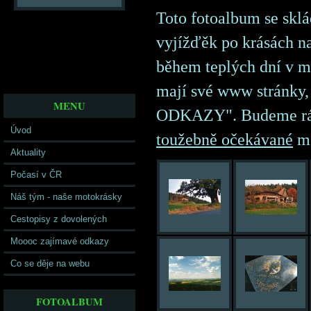
Toto fotoalbum se sklá
vyjížďěk po krásách na
během teplých dní v mě
mají své www stránky
MENU
ODKAZY". Budeme rádi
Úvod
toužebně očekávané
mo
Aktuality
Počasí v ČR
Náš tým - naše motokrásky
Cestopisy z dovolených
Moooc zajímavé odkazy
Co se děje na webu
FOTOALBUM