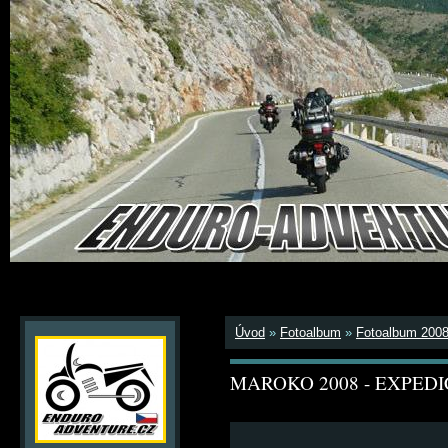
Úvod
»
Fotoalbum
»
Fotoalbum 200
MAROKO 2008 - EXPEDI