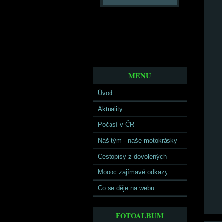
MENU
Úvod
Aktuality
Počasí v ČR
Náš tým - naše motokrásky
Cestopisy z dovolených
Moooc zajímavé odkazy
Co se děje na webu
FOTOALBUM