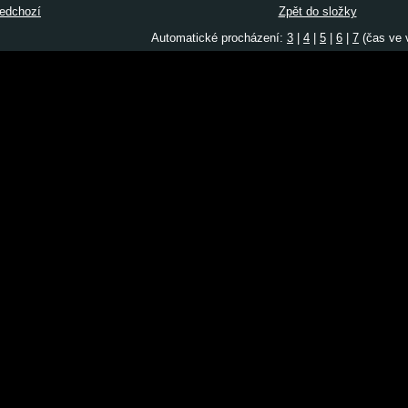
edchozí
Zpět do složky
Automatické procházení:
3
|
4
|
5
|
6
|
7
(čas ve v