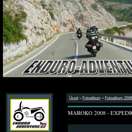
Úvod
»
Fotoalbum
»
Fotoalbum 200
MAROKO 2008 - EXPEDI