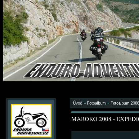
Úvod
»
Fotoalbum
»
Fotoalbum 200
MAROKO 2008 - EXPEDI