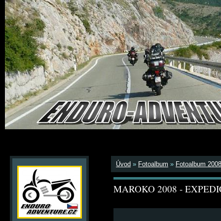
Úvod
»
Fotoalbum
»
Fotoalbum 200
MAROKO 2008 - EXPEDI